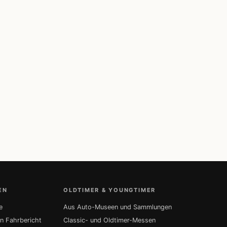
EN
OLDTIMER & YOUNGTIMER
e
Aus Auto-Museen und Sammlungen
in Fahrbericht
Classic- und Oldtimer-Messen