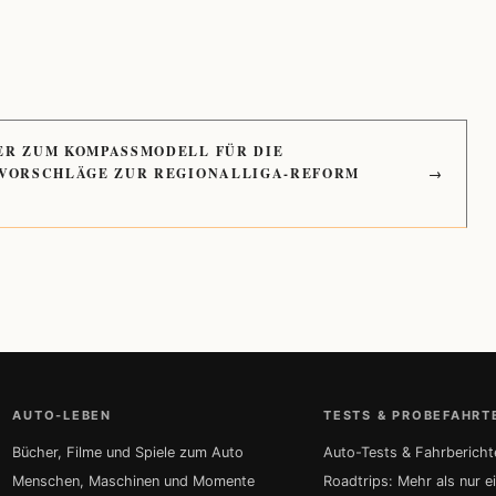
ER ZUM KOMPASSMODELL FÜR DIE
 VORSCHLÄGE ZUR REGIONALLIGA-REFORM
→
AUTO-LEBEN
TESTS & PROBEFAHRT
Bücher, Filme und Spiele zum Auto
Auto-Tests & Fahrbericht
Menschen, Maschinen und Momente
Roadtrips: Mehr als nur e