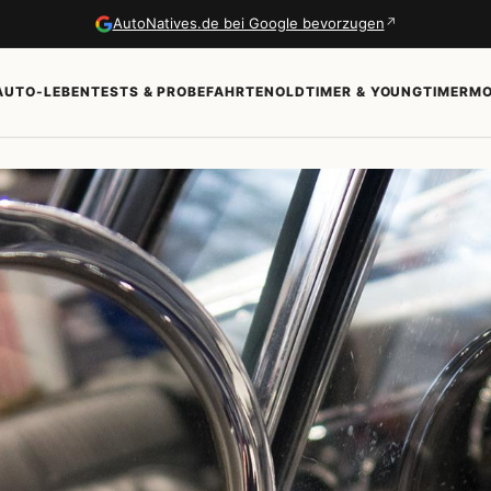
↗
AutoNatives.de bei Google bevorzugen
AUTO-LEBEN
TESTS & PROBEFAHRTEN
OLDTIMER & YOUNGTIMER
MO