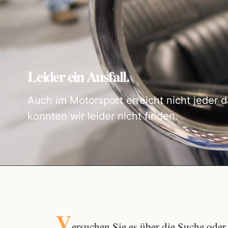
Leider ein Ausfall.
Auch im Motorsport erreicht nicht jeder d
konnten wir leider nicht finden.
V
ersuchen Sie es über die
Suche
oder 