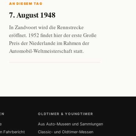
AN DIESEM TAG
7. August 1948
In Zandvoort wird die Rennstrecke
eröffnet. 1952 findet hier der erste Große
Preis der Niederlande im Rahmen der
Automobil-Weltmeisterschaft statt.
EN
OLDTIMER & YOUNGTIMER
e
Aus Auto-Museen und Sammlungen
in Fahrbericht
Classic- und Oldtimer-Messen