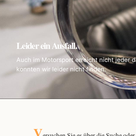
Leider ein Ausfall.
Auch im Motorsport erreicht nicht jeder d
konnten wir leider nicht finden.
V
ersuchen Sie es über die
Suche
oder 