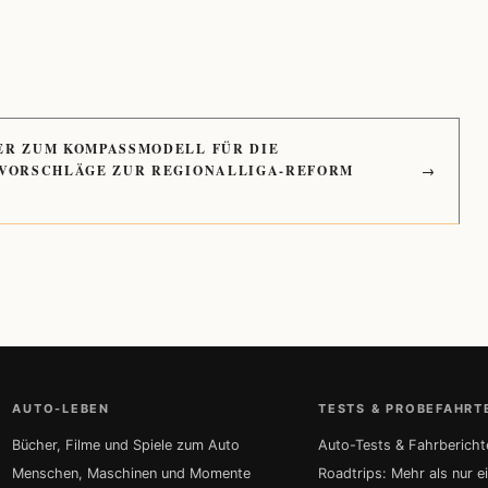
ER ZUM KOMPASSMODELL FÜR DIE
 VORSCHLÄGE ZUR REGIONALLIGA-REFORM
→
AUTO-LEBEN
TESTS & PROBEFAHRT
Bücher, Filme und Spiele zum Auto
Auto-Tests & Fahrbericht
Menschen, Maschinen und Momente
Roadtrips: Mehr als nur e