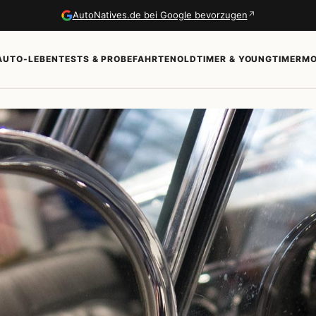
↗
AutoNatives.de bei Google bevorzugen
AUTO-LEBEN
TESTS & PROBEFAHRTEN
OLDTIMER & YOUNGTIMER
MO