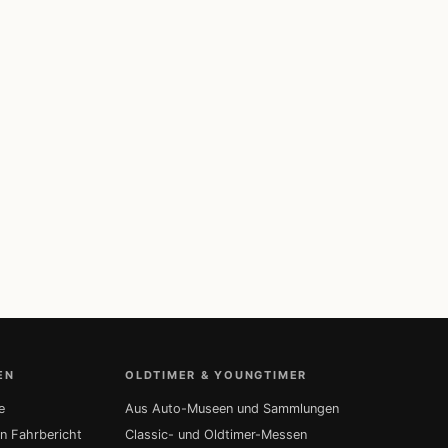
EN
OLDTIMER & YOUNGTIMER
e
Aus Auto-Museen und Sammlungen
in Fahrbericht
Classic- und Oldtimer-Messen