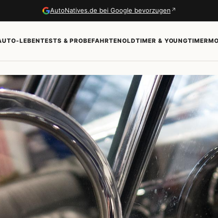
↗
AutoNatives.de bei Google bevorzugen
AUTO-LEBEN
TESTS & PROBEFAHRTEN
OLDTIMER & YOUNGTIMER
MO