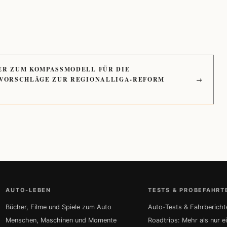
ER ZUM KOMPASSMODELL FÜR DIE
 VORSCHLÄGE ZUR REGIONALLIGA-REFORM
→
AUTO-LEBEN
TESTS & PROBEFAHRT
Bücher, Filme und Spiele zum Auto
Auto-Tests & Fahrbericht
Menschen, Maschinen und Momente
Roadtrips: Mehr als nur e