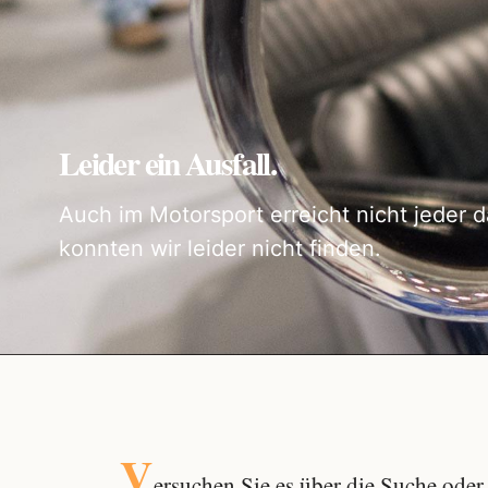
Leider ein Ausfall.
Auch im Motorsport erreicht nicht jeder d
konnten wir leider nicht finden.
V
ersuchen Sie es über die
Suche
oder 