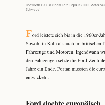
Cosworth GAA in einem Ford Capri RS3100: Motorbau
Schwede)
F
ord leistete sich bis in die 1960er-J
Sowohl in Köln als auch im britischen
Fahrzeuge und Motoren. Irgendwann wu
den Fahrzeugen setzte die Ford-Zentral
Jahre ein Ende. Fortan mussten die eur
entwickeln.
Ford dachte europäisch