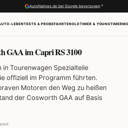
↗
AutoNatives.de bei Google bevorzugen
AUTO-LEBEN
TESTS & PROBEFAHRTEN
OLDTIMER & YOUNGTIMER
MO
rth GAA im Capri RS 3100
 in Tourenwagen Spezialteile
sie offiziell im Programm führten.
e braven Motoren den Weg zu heißen
stand der Cosworth GAA auf Basis
ezeit