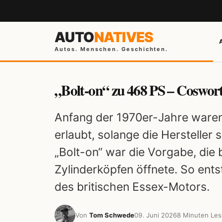
AUTO
NATIVES
Autos. Menschen. Geschichten.
„Bolt-on“ zu 468 PS – Coswo
Anfang der 1970er-Jahre waren
erlaubt, solange die Hersteller 
„Bolt-on“ war die Vorgabe, di
Zylinderköpfen öffnete. So ent
des britischen Essex-Motors.
Von
Tom Schwede
09. Juni 2026
8 Minuten Les