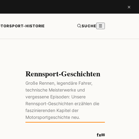
×
TORSPORT-HISTORIE
SUCHE
☰
Rennsport-Geschichten
Große Rennen, legendäre Fahrer,
technische Meisterwerke und
vergessene Episoden: Unsere
Rennsport-Geschichten erzählen die
faszinierenden Kapitel der
Motorsportgeschichte neu.
f
x
✉