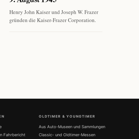
Henry John Kaiser und Joseph W. Frazer
gründen die Kaiser-Frazer Corporation.
EN
OLDTIMER & YOUNGTIMER
e
Aus Auto-Museen und Sammlungen
in Fahrbericht
Classic- und Oldtimer-Messen