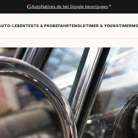
↗
AutoNatives.de bei Google bevorzugen
AUTO-LEBEN
TESTS & PROBEFAHRTEN
OLDTIMER & YOUNGTIMER
MO