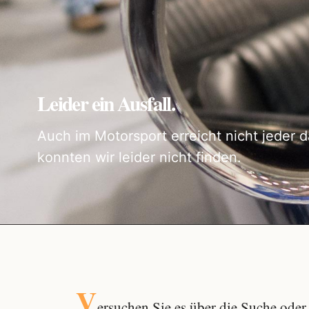
Leider ein Ausfall.
Auch im Motorsport erreicht nicht jeder d
konnten wir leider nicht finden.
V
ersuchen Sie es über die
Suche
oder 