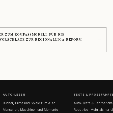
ER ZUM KOMPASSMODELL FÜR DIE
 VORSCHLÄGE ZUR REGIONALLIGA-REFORM
→
AUTO-LEBEN
TESTS & PROBEFAHRT
Bücher, Filme und Spiele zum Auto
Auto-Tests & Fahrbericht
Menschen, Maschinen und Momente
Roadtrips: Mehr als nur e