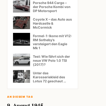
Porsche 944 Cargo –
der Porsche Kombi von
DP Motorsport
Coyote X – das Auto aus
Hardcastle &
McCormick
Formel-1-Ikone mit V12:
RM Sotheby’s
versteigert den Eagle
Mk 1
Test: Wie fährt sich der
neue VW Polo 1.0 TSI
(2017)?
Unter das
Karosseriekleid des
Lotus 72 geschaut …
AN DIESEM TAG
9. August 1945