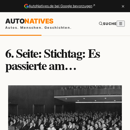
×
↗
AutoNatives.de bei Google bevorzugen
AUTO
NATIVES
SUCHE
☰
Autos. Menschen. Geschichten.
6. Seite: Stichtag: Es
passierte am…