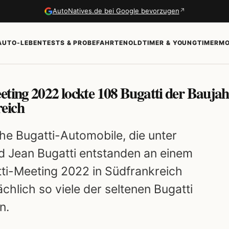
↗
AutoNatives.de bei Google bevorzugen
AUTO-LEBEN
TESTS & PROBEFAHRTEN
OLDTIMER & YOUNGTIMER
MO
eting 2022 lockte 108 Bugatti der Baujah
eich
e Bugatti-Automobile, die unter
nd Jean Bugatti entstanden an einem
tti-Meeting 2022 in Südfrankreich
chlich so viele der seltenen Bugatti
n.