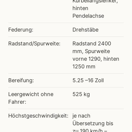
Kurbellängslenker,
hinten
Pendelachse
Federung:
Drehstäbe
Radstand/Spurweite:
Radstand 2400
mm, Spurweite
vorne 1290, hinten
1250 mm
Bereifung:
5.25 –16 Zoll
Leergewicht ohne
525 kg
Fahrer:
Höchstgeschwindigkeit:
je nach
Übersetzung bis
zu 190 km/h –