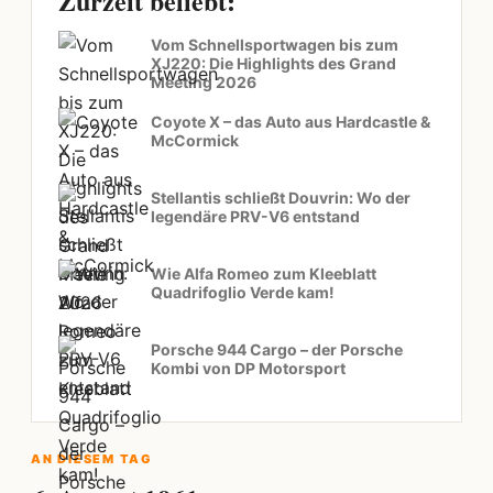
Zurzeit beliebt:
Vom Schnellsportwagen bis zum
XJ220: Die Highlights des Grand
Meeting 2026
Coyote X – das Auto aus Hardcastle &
McCormick
Stellantis schließt Douvrin: Wo der
legendäre PRV-V6 entstand
Wie Alfa Romeo zum Kleeblatt
Quadrifoglio Verde kam!
Porsche 944 Cargo – der Porsche
Kombi von DP Motorsport
AN DIESEM TAG