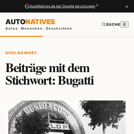
×
↗
AutoNatives.de bei Google bevorzugen
AUTO
NATIVES
SUCHE
☰
Autos. Menschen. Geschichten.
SCHLAGWORT
Beiträge mit dem
Stichwort: Bugatti