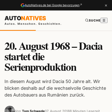
×
↗
AutoNatives.de bei Google bevorzugen
AUTO
NATIVES
SUCHE
☰
Autos. Menschen. Geschichten.
20. August 1968 – Dacia
startet die
Serienproduktion
In diesem August wird Dacia 50 Jahre alt. Wir
blicken deshalb auf die wechselvolle Geschichte
des Autobauers aus Rumänien zurück.
Von
Tom Schwede
07. August 2018
8 Minuten Lesezeit