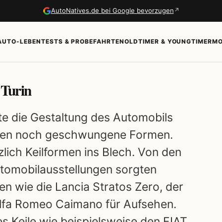
↗
AutoNatives.de bei Google bevorzugen
AUTO-LEBEN
TESTS & PROBEFAHRTEN
OLDTIMER & YOUNGTIMER
MO
 Turin
te die Gestaltung des Automobils
rten noch geschwungene Formen.
zlich Keilformen ins Blech. Von den
utomobilausstellungen sorgten
en wie die Lancia Stratos Zero, der
Alfa Romeo Caimano für Aufsehen.
s Keile wie beispielsweise den FIAT