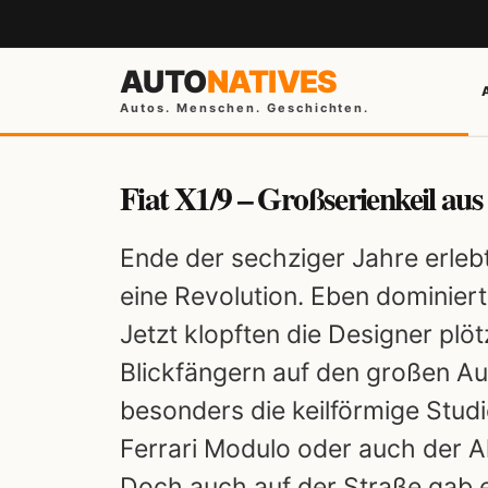
AUTO
NATIVES
Autos. Menschen. Geschichten.
Fiat X1/9 – Großserienkeil aus
Ende der sechziger Jahre erleb
eine Revolution. Eben dominie
Jetzt klopften die Designer plöt
Blickfängern auf den großen A
besonders die keilförmige Studi
Ferrari Modulo oder auch der 
Doch auch auf der Straße gab e