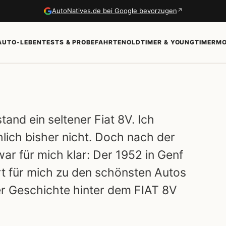
↗
AutoNatives.de bei Google bevorzugen
AUTO-LEBEN
TESTS & PROBEFAHRTEN
OLDTIMER & YOUNGTIMER
MO
and ein seltener Fiat 8V. Ich
ich bisher nicht. Doch nach der
ar für mich klar: Der 1952 in Genf
t für mich zu den schönsten Autos
der Geschichte hinter dem FIAT 8V