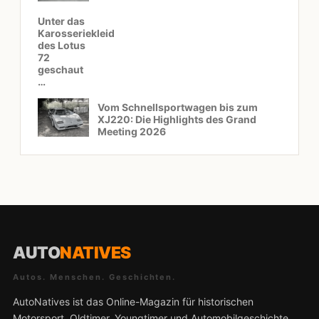
Unter das
Karosseriekleid
des Lotus
72
geschaut
…
Vom Schnellsportwagen bis zum
XJ220: Die Highlights des Grand
Meeting 2026
AUTO
NATIVES
Autos. Menschen. Geschichten.
AutoNatives ist das Online-Magazin für historischen
Motorsport, Oldtimer, Youngtimer und Automobilgeschichte.