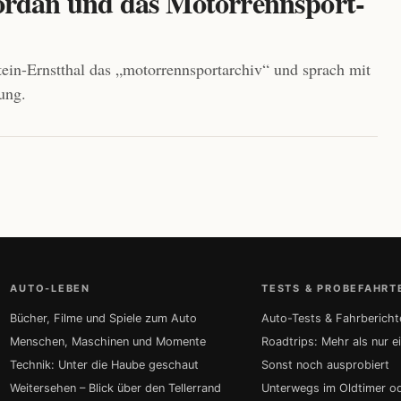
ordan und das Motorrennsport-
tein-Ernstthal das „motorrennsportarchiv“ und sprach mit
ung.
AUTO-LEBEN
TESTS & PROBEFAHRT
Bücher, Filme und Spiele zum Auto
Auto-Tests & Fahrbericht
Menschen, Maschinen und Momente
Roadtrips: Mehr als nur e
Technik: Unter die Haube geschaut
Sonst noch ausprobiert
Weitersehen – Blick über den Tellerrand
Unterwegs im Oldtimer o