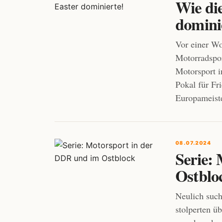
Wie di
domini
Vor einer Wo
Motorradspor
Motorsport i
Pokal für Fr
Europameiste
08.07.2024
Serie:
Ostblo
Neulich such
stolperten ü