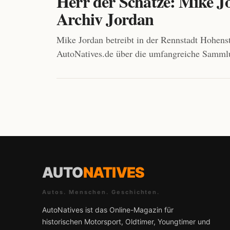
Herr der Schätze: Mike J
Archiv Jordan
Mike Jordan betreibt in der Rennstadt Hohens
AutoNatives.de über die umfangreiche Samml
AUTO
NATIVES
Autos. Menschen. Geschichten.
AutoNatives ist das Online-Magazin für
historischen Motorsport, Oldtimer, Youngtimer und