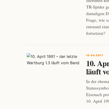
zuordnen ko
TR-Spider ge
damaligen DD
Frage, wie 
entstand ein
fortsetzen?
10.04.2017
10. Apr
läuft 
In der ehem
Statussymbol
Eisenach pr
10. April 19