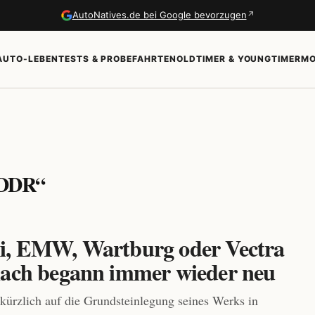
↗
AutoNatives.de bei Google bevorzugen
AUTO-LEBEN
TESTS & PROBEFAHRTEN
OLDTIMER & YOUNGTIMER
MO
 „DDR“
i, EMW, Wartburg oder Vectra
nach begann immer wieder neu
 kürzlich auf die Grundsteinlegung seines Werks in