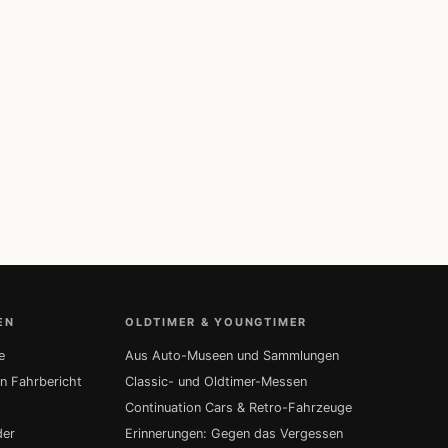
EN
OLDTIMER & YOUNGTIMER
e
Aus Auto-Museen und Sammlungen
in Fahrbericht
Classic- und Oldtimer-Messen
Continuation Cars & Retro-Fahrzeuge
der
Erinnerungen: Gegen das Vergessen