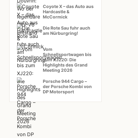
Coyote X – das Auto aus
Hardcastle &
McCormick
Die Rote Sau fuhr auch
am Nürburgring!
Vom
Schnellsportwagen bis
zum XJ220: Die
Highlights des Grand
Meeting 2026
Porsche 944 Cargo –
der Porsche Kombi von
DP Motorsport