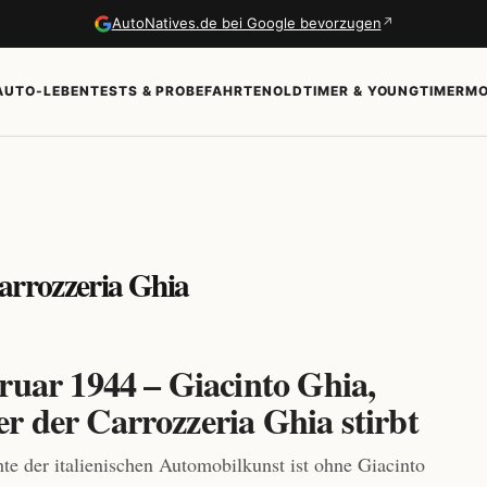
↗
AutoNatives.de bei Google bevorzugen
AUTO-LEBEN
TESTS & PROBEFAHRTEN
OLDTIMER & YOUNGTIMER
MO
arrozzeria Ghia
ruar 1944 – Giacinto Ghia,
r der Carrozzeria Ghia stirbt
te der italienischen Automobilkunst ist ohne Giacinto