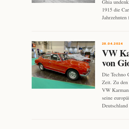
Ghia undenkb
1915 die Car
Jahrzehnten 
28.04.2024
VW Kar
von Gi
Die Techno 
Zeit. Zu den
VW Karmann 
seine europä
Deutschland 