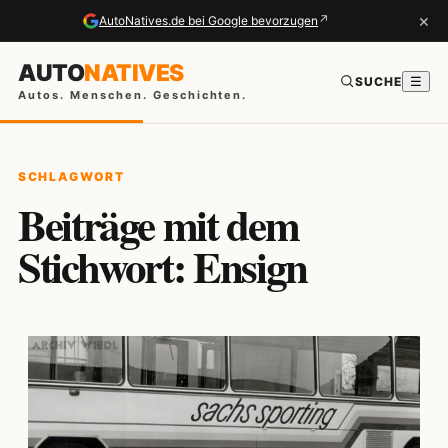
×
↗
AutoNatives.de bei Google bevorzugen
AUTO
NATIVES
SUCHE
☰
Autos. Menschen. Geschichten.
SCHLAGWORT
Beiträge mit dem
Stichwort: Ensign