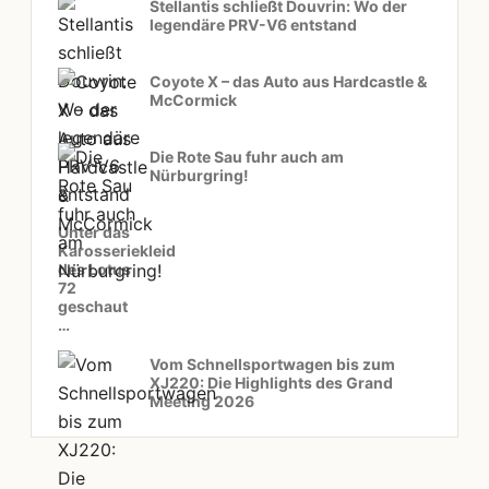
Stellantis schließt Douvrin: Wo der
legendäre PRV-V6 entstand
Coyote X – das Auto aus Hardcastle &
McCormick
Die Rote Sau fuhr auch am
Nürburgring!
Unter das
Karosseriekleid
des Lotus
72
geschaut
…
Vom Schnellsportwagen bis zum
XJ220: Die Highlights des Grand
Meeting 2026