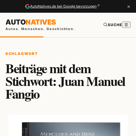
×
↗
AutoNatives.de bei Google bevorzugen
AUTO
NATIVES
SUCHE
☰
Autos. Menschen. Geschichten.
SCHLAGWORT
Beiträge mit dem
Stichwort: Juan Manuel
Fangio