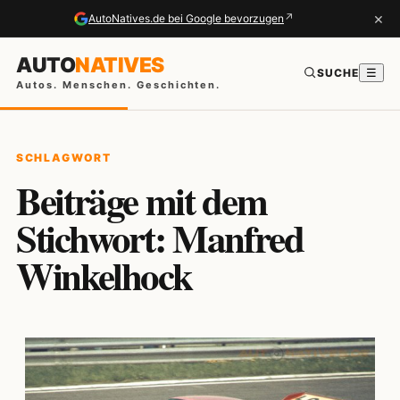
×
↗
AutoNatives.de bei Google bevorzugen
AUTO
NATIVES
SUCHE
☰
Autos. Menschen. Geschichten.
SCHLAGWORT
Beiträge mit dem
Stichwort: Manfred
Winkelhock