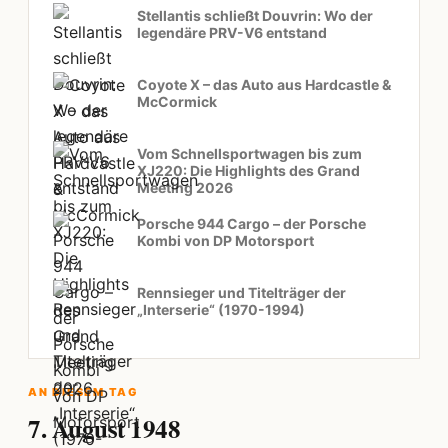
Stellantis schließt Douvrin: Wo der
legendäre PRV-V6 entstand
Coyote X – das Auto aus Hardcastle &
McCormick
Vom Schnellsportwagen bis zum
XJ220: Die Highlights des Grand
Meeting 2026
Porsche 944 Cargo – der Porsche
Kombi von DP Motorsport
Rennsieger und Titelträger der
„Interserie“ (1970-1994)
AN DIESEM TAG
7. August 1948