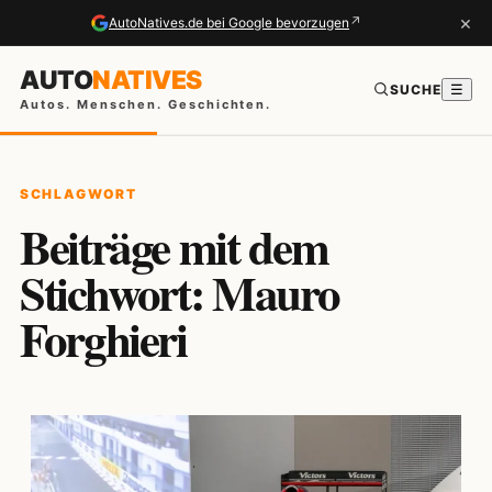
×
↗
AutoNatives.de bei Google bevorzugen
AUTO
NATIVES
SUCHE
☰
Autos. Menschen. Geschichten.
SCHLAGWORT
Beiträge mit dem
Stichwort: Mauro
Forghieri