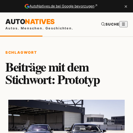
×
↗
AutoNatives.de bei Google bevorzugen
AUTO
NATIVES
SUCHE
☰
Autos. Menschen. Geschichten.
SCHLAGWORT
Beiträge mit dem
Stichwort: Prototyp