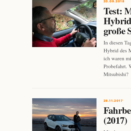
20.09.2018
Test: 
Hybrid 
große 
In diesen Ta
Hybrid des M
ich waren mi
Probefahrt. 
Mitsubishi?
26.11.2017
Fahrbe
(2017)