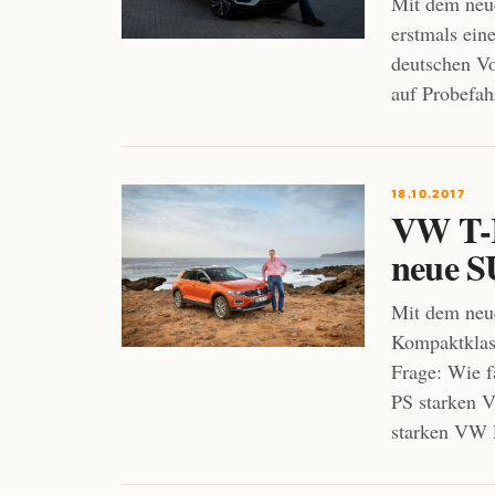
Mit dem neue
erstmals ein
deutschen Vo
auf Probefah
18.10.2017
VW T-R
neue S
Mit dem neu
Kompaktklas
Frage: Wie f
PS starken V
starken VW 