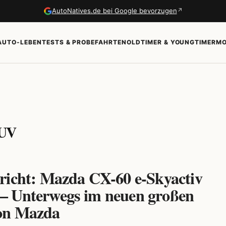
↗
AutoNatives.de bei Google bevorzugen
AUTO-LEBEN
TESTS & PROBEFAHRTEN
OLDTIMER & YOUNGTIMER
MO
SUV
richt: Mazda CX-60 e-Skyactiv
 Unterwegs im neuen großen
on Mazda