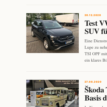
20.12.2020
Test V
SUV fü
Eine Dienstr
Lupe zu neh
TSI OPF mit 
ein klares B
27.08.2020
Škoda
Basis