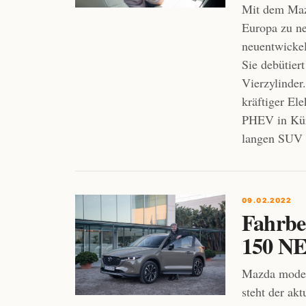
Mit dem Maz
Europa zu ne
neuentwickel
Sie debütier
Vierzylinder
kräftiger El
PHEV in Kür
langen SUV b
09.02.2022
Fahrbe
150 N
Mazda moder
steht der ak