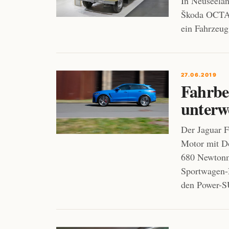
In Neuseelan
Škoda OCTAV
ein Fahrzeug
27.06.2019
Fahrbe
unterw
Der Jaguar F
Motor mit D
680 Newtonm
Sportwagen-N
den Power-S