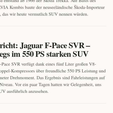
d entstand ab 1966 der Škoda Trekka. Auf Basis des
IA Kombis baute der neuseeländische Škoda-Importeur
, das wir heute vermutlich SUV nennen würden.
richt: Jaguar F-Pace SVR –
egs im 550 PS starken SUV
-Pace SVR verfügt dank eines fünf Liter großen V8-
oppel-Kompressors über freundliche 550 PS Leistung und
eter Drehmoment. Das Ergebnis sind Fahrleistungen auf
iveau. Vor ein paar Tagen hatten wir Gelegenheit, uns
UV ausführlich anzusehen.