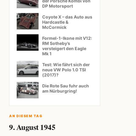
der Porsche Kombi von
DP Motorsport
Coyote X – das Auto aus
Hardcastle &
McCormick
Formel-1-Ikone mit V12:
RM Sotheby’s
versteigert den Eagle
Mk 1
Test: Wie fährt sich der
neue VW Polo 1.0 TSI
(2017)?
Die Rote Sau fuhr auch
am Nürburgring!
AN DIESEM TAG
9. August 1945