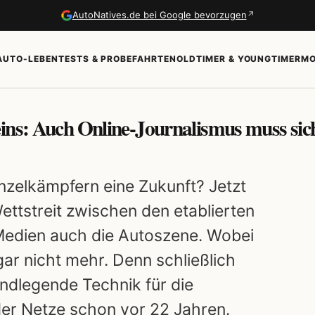
↗
AutoNatives.de bei Google bevorzugen
AUTO-LEBEN
TESTS & PROBEFAHRTEN
OLDTIMER & YOUNGTIMER
MO
eins: Auch Online-Journalismus muss sic
nzelkämpfern eine Zukunft? Jetzt
ettstreit zwischen den etablierten
edien auch die Autoszene. Wobei
gar nicht mehr. Denn schließlich
ndlegende Technik für die
der Netze schon vor 22 Jahren.