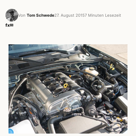
Von
Tom Schwede
27. August 2015
7 Minuten Lesezeit
f
x
✉