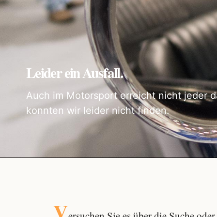
Leider ein Ausfall.
Auch im Motorsport erreicht nicht jeder d
konnten wir leider nicht finden.
V
ersuchen Sie es über die
Suche
oder 