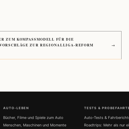
ER ZUM KOMPASSMODELL FÜR DIE
 VORSCHLÄGE ZUR REGIONALLIGA-REFORM
→
AUTO-LEBEN
TESTS & PROBEFAHRT
Bücher, Filme und Spiele zum Auto
Auto-Tests & Fahrbericht
Menschen, Maschinen und Momente
Roadtrips: Mehr als nur e