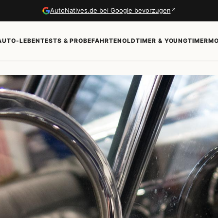
↗
AutoNatives.de bei Google bevorzugen
AUTO-LEBEN
TESTS & PROBEFAHRTEN
OLDTIMER & YOUNGTIMER
MO