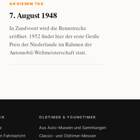
AN DIESEM TAG
7. August 1948
In Zandvoort wird die Rennstrecke
eröffnet. 1952 findet hier der erste Große
Preis der Niederlande im Rahmen der
Automobil-Weltmeisterschaft statt.
EN
OLDTIMER & YOUNGTIMER
e
Aus Auto-Museen und Sammlungen
in Fahrbericht
Classic- und Oldtimer-Messen