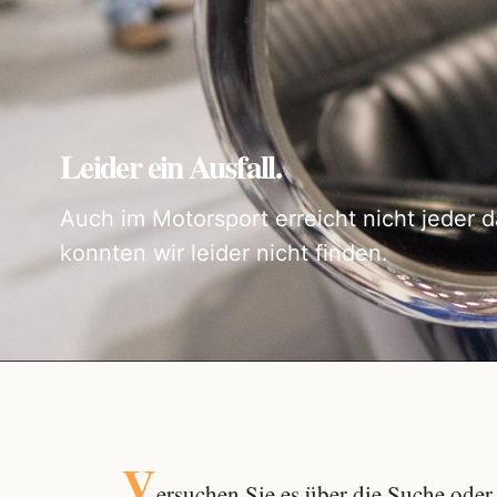
Leider ein Ausfall.
Auch im Motorsport erreicht nicht jeder d
konnten wir leider nicht finden.
V
ersuchen Sie es über die
Suche
oder 