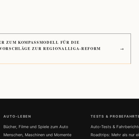
ER ZUM KOMPASSMODELL FÜR DIE
 VORSCHLÄGE ZUR REGIONALLIGA-REFORM
→
AUTO-LEBEN
TESTS & PROBEFAHRT
Bücher, Filme und Spiele zum Auto
Auto-Tests & Fahrbericht
Menschen, Maschinen und Momente
Roadtrips: Mehr als nur e