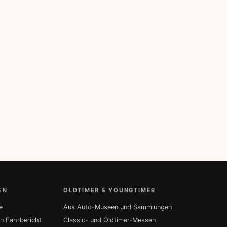
EN
OLDTIMER & YOUNGTIMER
e
Aus Auto-Museen und Sammlungen
in Fahrbericht
Classic- und Oldtimer-Messen