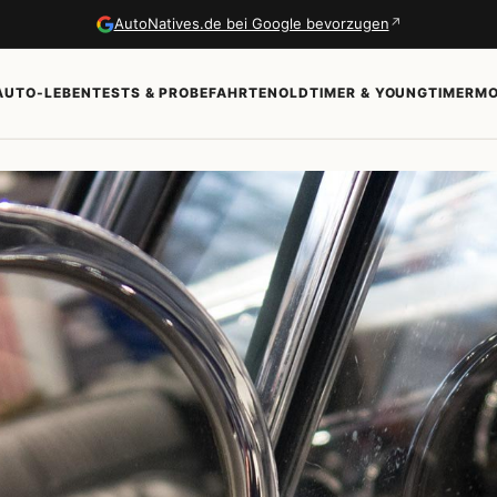
↗
AutoNatives.de bei Google bevorzugen
AUTO-LEBEN
TESTS & PROBEFAHRTEN
OLDTIMER & YOUNGTIMER
MO