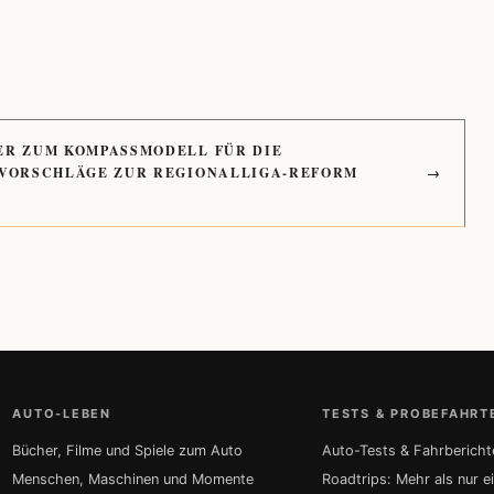
ER ZUM KOMPASSMODELL FÜR DIE
 VORSCHLÄGE ZUR REGIONALLIGA-REFORM
→
AUTO-LEBEN
TESTS & PROBEFAHRT
Bücher, Filme und Spiele zum Auto
Auto-Tests & Fahrbericht
Menschen, Maschinen und Momente
Roadtrips: Mehr als nur e