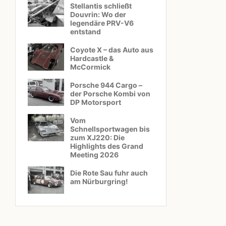
Stellantis schließt
Douvrin: Wo der
legendäre PRV-V6
entstand
Coyote X – das Auto aus
Hardcastle &
McCormick
Porsche 944 Cargo –
der Porsche Kombi von
DP Motorsport
Vom
Schnellsportwagen bis
zum XJ220: Die
Highlights des Grand
Meeting 2026
Die Rote Sau fuhr auch
am Nürburgring!