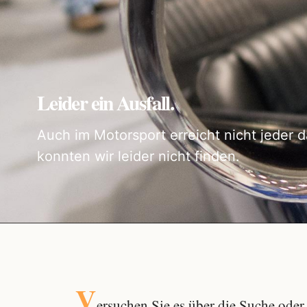
Leider ein Ausfall.
Auch im Motorsport erreicht nicht jeder d
konnten wir leider nicht finden.
V
ersuchen Sie es über die
Suche
oder 