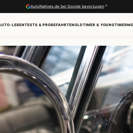
↗
AutoNatives.de bei Google bevorzugen
AUTO-LEBEN
TESTS & PROBEFAHRTEN
OLDTIMER & YOUNGTIMER
MO