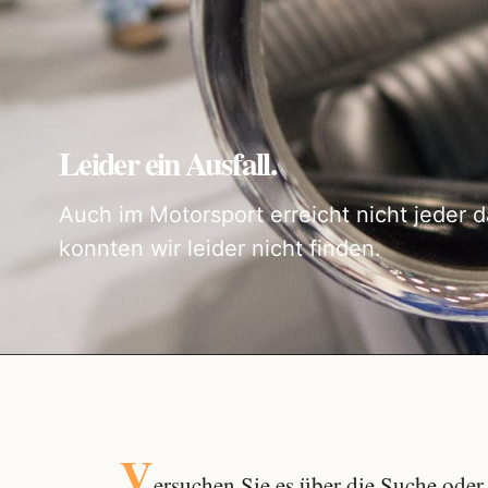
Leider ein Ausfall.
Auch im Motorsport erreicht nicht jeder d
konnten wir leider nicht finden.
V
ersuchen Sie es über die
Suche
oder 