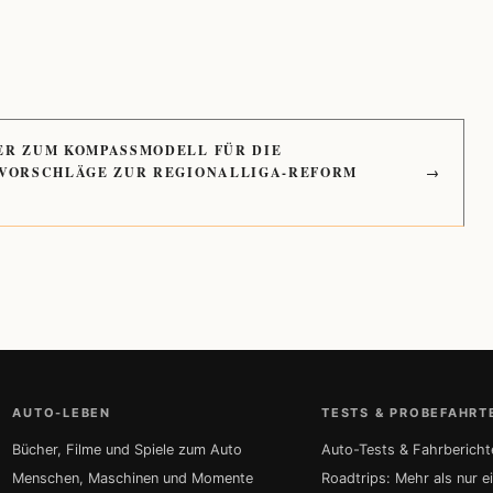
ER ZUM KOMPASSMODELL FÜR DIE
 VORSCHLÄGE ZUR REGIONALLIGA-REFORM
→
AUTO-LEBEN
TESTS & PROBEFAHRT
Bücher, Filme und Spiele zum Auto
Auto-Tests & Fahrbericht
Menschen, Maschinen und Momente
Roadtrips: Mehr als nur e