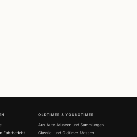
EN
OLDTIMER & YOUNGTIMER
e
Aus Auto-Museen und Sammlungen
in Fahrbericht
Classic- und Oldtimer-Messen