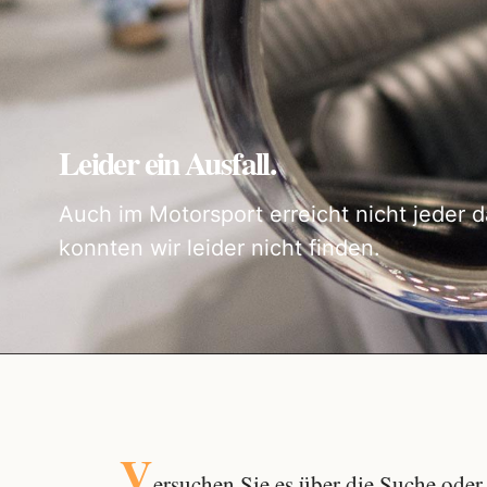
Leider ein Ausfall.
Auch im Motorsport erreicht nicht jeder d
konnten wir leider nicht finden.
V
ersuchen Sie es über die
Suche
oder 