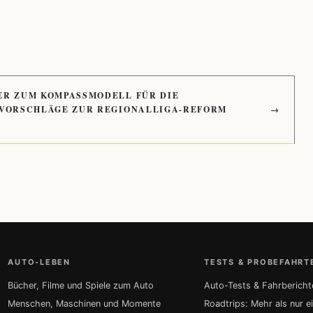
ER ZUM KOMPASSMODELL FÜR DIE
 VORSCHLÄGE ZUR REGIONALLIGA-REFORM
→
AUTO-LEBEN
TESTS & PROBEFAHRT
Bücher, Filme und Spiele zum Auto
Auto-Tests & Fahrbericht
Menschen, Maschinen und Momente
Roadtrips: Mehr als nur e