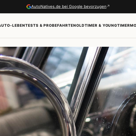
↗
AutoNatives.de bei Google bevorzugen
AUTO-LEBEN
TESTS & PROBEFAHRTEN
OLDTIMER & YOUNGTIMER
MO