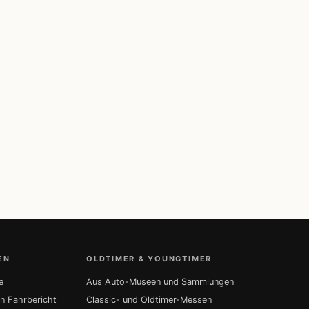
EN
OLDTIMER & YOUNGTIMER
e
Aus Auto-Museen und Sammlungen
in Fahrbericht
Classic- und Oldtimer-Messen