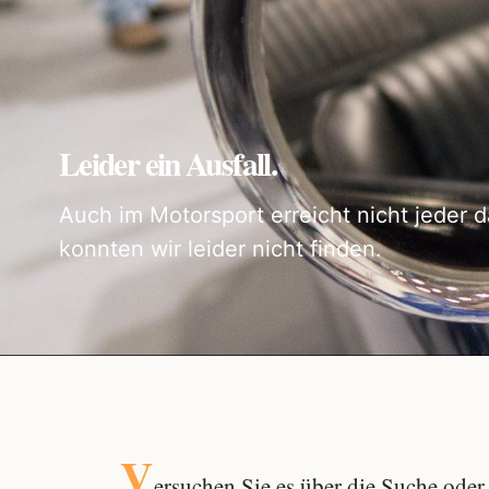
Leider ein Ausfall.
Auch im Motorsport erreicht nicht jeder d
konnten wir leider nicht finden.
V
ersuchen Sie es über die
Suche
oder 