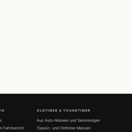
EN
OLDTIMER & YOUNGTIMER
e
Aus Auto-Museen und Sammlungen
in Fahrbericht
Classic- und Oldtimer-Messen