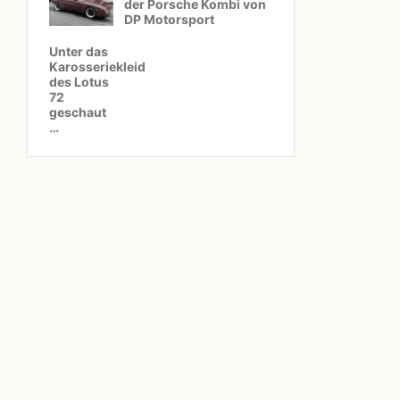
der Porsche Kombi von
DP Motorsport
Unter das
Karosseriekleid
des Lotus
72
geschaut
…