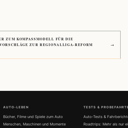
ER ZUM KOMPASSMODELL FÜR DIE
 VORSCHLÄGE ZUR REGIONALLIGA-REFORM
→
AUTO-LEBEN
TESTS & PROBEFAHRT
Bücher, Filme und Spiele zum Auto
Auto-Tests & Fahrbericht
Menschen, Maschinen und Momente
Roadtrips: Mehr als nur e