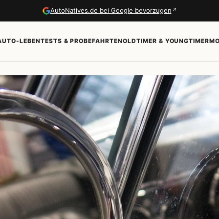
↗
AutoNatives.de bei Google bevorzugen
AUTO-LEBEN
TESTS & PROBEFAHRTEN
OLDTIMER & YOUNGTIMER
MO