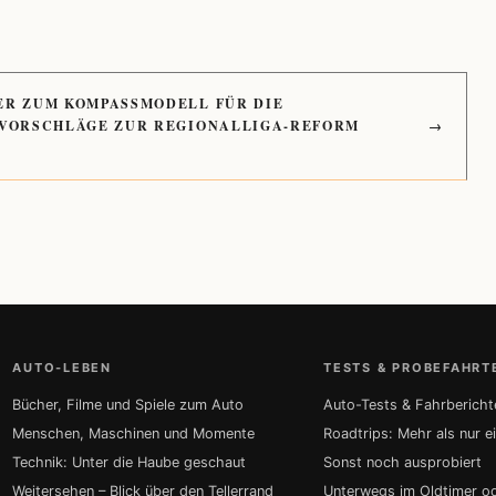
ER ZUM KOMPASSMODELL FÜR DIE
 VORSCHLÄGE ZUR REGIONALLIGA-REFORM
→
AUTO-LEBEN
TESTS & PROBEFAHRT
Bücher, Filme und Spiele zum Auto
Auto-Tests & Fahrbericht
Menschen, Maschinen und Momente
Roadtrips: Mehr als nur e
Technik: Unter die Haube geschaut
Sonst noch ausprobiert
Weitersehen – Blick über den Tellerrand
Unterwegs im Oldtimer o