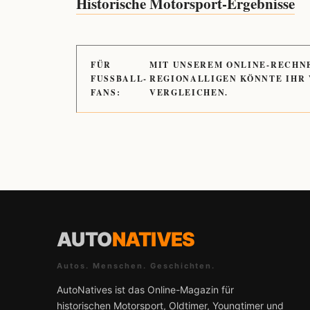
Historische Motorsport-Ergebnisse
FÜR
MIT UNSEREM ONLINE-RECHN
FUSSBALL-
REGIONALLIGEN KÖNNTE IHR
FANS:
VERGLEICHEN.
AUTO
NATIVES
Autos. Menschen. Geschichten.
AutoNatives ist das Online-Magazin für
historischen Motorsport, Oldtimer, Youngtimer und