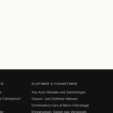
EN
OLDTIMER & YOUNGTIMER
e
Aus Auto-Museen und Sammlungen
in Fahrbericht
Classic- und Oldtimer-Messen
Continuation Cars & Retro-Fahrzeuge
der
Erinnerungen: Gegen das Vergessen