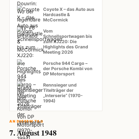
Coyote X – das Auto aus
Hardcastle &
McCormick
Vom
Schnellsportwagen bis
zum XJ220: Die
Highlights des Grand
Meeting 2026
Porsche 944 Cargo –
der Porsche Kombi von
DP Motorsport
Rennsieger und
Titelträger der
„Interserie“ (1970-
1994)
AN DIESEM TAG
7. August 1948