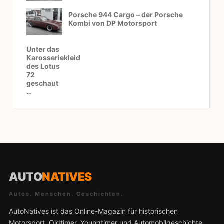
Porsche 944 Cargo – der Porsche
Kombi von DP Motorsport
Unter das
Karosseriekleid
des Lotus
72
geschaut
…
AUTO
NATIVES
Autos. Menschen. Geschichten.
AutoNatives ist das Online-Magazin für historischen
Motorsport, Oldtimer, Youngtimer und Automobilgeschichte.