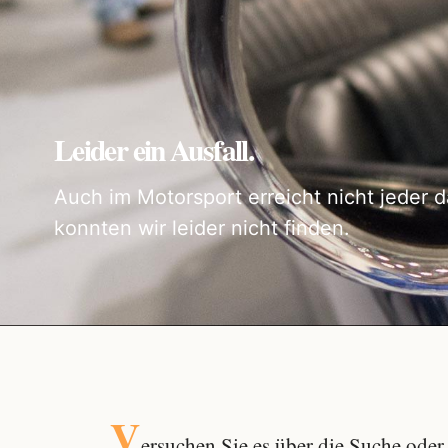
Leider ein Ausfall.
Auch im Motorsport erreicht nicht jeder d
konnten wir leider nicht finden.
V
ersuchen Sie es über die
Suche
oder 