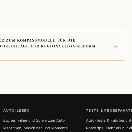
ER ZUM KOMPASSMODELL FÜR DIE
 VORSCHLÄGE ZUR REGIONALLIGA-REFORM
→
AUTO-LEBEN
TESTS & PROBEFAHRT
Bücher, Filme und Spiele zum Auto
Auto-Tests & Fahrbericht
Menschen, Maschinen und Momente
Roadtrips: Mehr als nur e