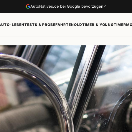
↗
AutoNatives.de bei Google bevorzugen
AUTO-LEBEN
TESTS & PROBEFAHRTEN
OLDTIMER & YOUNGTIMER
MO