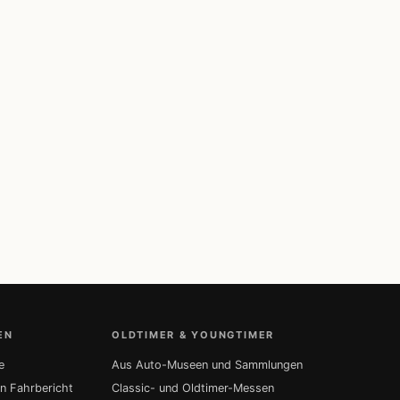
EN
OLDTIMER & YOUNGTIMER
e
Aus Auto-Museen und Sammlungen
in Fahrbericht
Classic- und Oldtimer-Messen