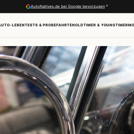
↗
AutoNatives.de bei Google bevorzugen
AUTO-LEBEN
TESTS & PROBEFAHRTEN
OLDTIMER & YOUNGTIMER
MO