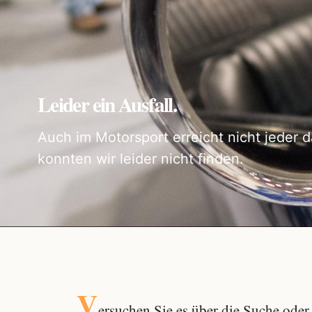
Leider ein Ausfall.
Auch im Motorsport erreicht nicht jeder d
konnten wir leider nicht finden.
V
ersuchen Sie es über die
Suche
oder 