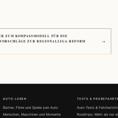
ER ZUM KOMPASSMODELL FÜR DIE
 VORSCHLÄGE ZUR REGIONALLIGA-REFORM
→
AUTO-LEBEN
TESTS & PROBEFAHRT
Bücher, Filme und Spiele zum Auto
Auto-Tests & Fahrbericht
Menschen, Maschinen und Momente
Roadtrips: Mehr als nur e