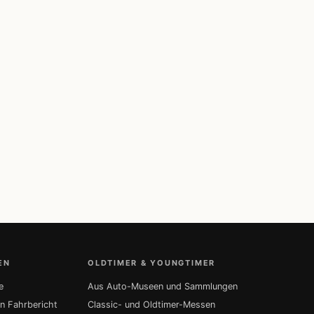
EN
OLDTIMER & YOUNGTIMER
e
Aus Auto-Museen und Sammlungen
in Fahrbericht
Classic- und Oldtimer-Messen