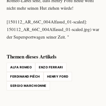
Romeo-Label sehe, dass Henry Ford heute wohl
nicht mehr seinen Hut ziehen würde!
[150112_AR_66C_004Alfasud_01-scaled]:
150112_AR_66C_004Alfasud_01-scaled.jpg) war
der Supersportwagen seiner Zeit. "
Themen dieses Artikels
ALFA ROMEO
ENZO FERRARI
FERDINAND PIËCH
HENRY FORD
SERGIO MARCHIONNE