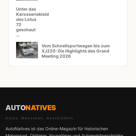
Unter das
Karosseriekleid
des Lotus
72
geschaut
…
Vom Schnellsportwagen bis zum
XJ220: Die Highlights des Grand
Meeting 2026
AUTO
NATIVES
Autos. Menschen. Geschichten.
AutoNatives ist das Online-Magazin für historischen
Motorsport, Oldtimer, Youngtimer und Automobilgeschichte.