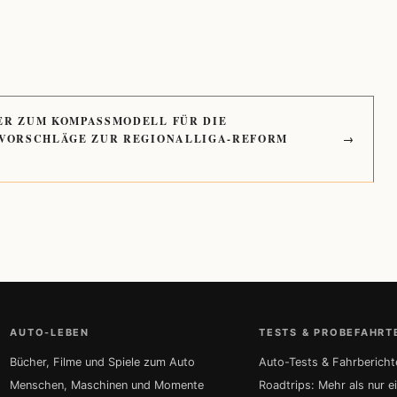
ER ZUM KOMPASSMODELL FÜR DIE
 VORSCHLÄGE ZUR REGIONALLIGA-REFORM
→
AUTO-LEBEN
TESTS & PROBEFAHRT
Bücher, Filme und Spiele zum Auto
Auto-Tests & Fahrbericht
Menschen, Maschinen und Momente
Roadtrips: Mehr als nur e