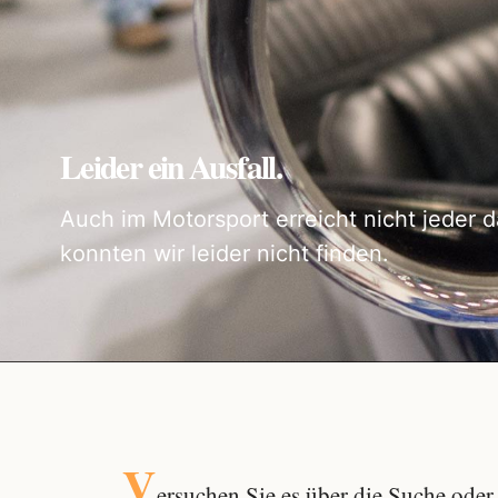
Leider ein Ausfall.
Auch im Motorsport erreicht nicht jeder d
konnten wir leider nicht finden.
V
ersuchen Sie es über die
Suche
oder 