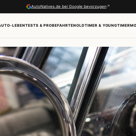
↗
AutoNatives.de bei Google bevorzugen
AUTO-LEBEN
TESTS & PROBEFAHRTEN
OLDTIMER & YOUNGTIMER
MO