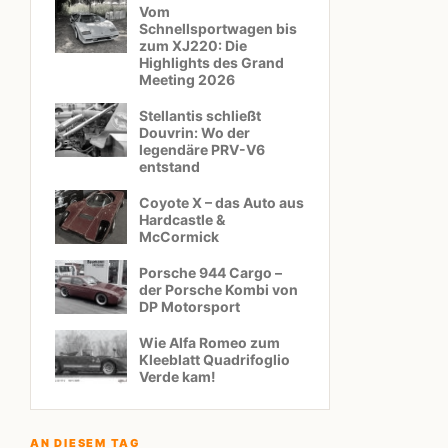
Vom
Schnellsportwagen bis
zum XJ220: Die
Highlights des Grand
Meeting 2026
Stellantis schließt
Douvrin: Wo der
legendäre PRV-V6
entstand
Coyote X – das Auto aus
Hardcastle &
McCormick
Porsche 944 Cargo –
der Porsche Kombi von
DP Motorsport
Wie Alfa Romeo zum
Kleeblatt Quadrifoglio
Verde kam!
AN DIESEM TAG