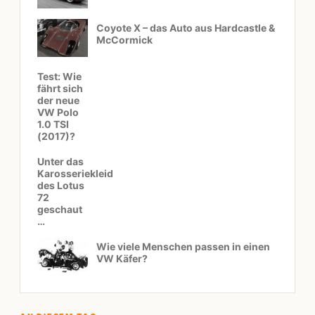
Coyote X – das Auto aus Hardcastle &
McCormick
Test: Wie
fährt sich
der neue
VW Polo
1.0 TSI
(2017)?
Unter das
Karosseriekleid
des Lotus
72
geschaut
…
Wie viele Menschen passen in einen
VW Käfer?