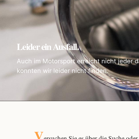
Leider ein Ausfall.
Auch im Motorsport erreicht nicht jeder d
konnten wir leider nicht finden.
V
ersuchen Sie es über die
Suche
oder 