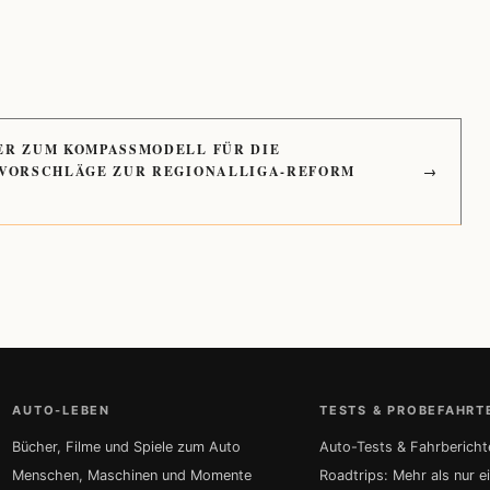
ER ZUM KOMPASSMODELL FÜR DIE
 VORSCHLÄGE ZUR REGIONALLIGA-REFORM
→
AUTO-LEBEN
TESTS & PROBEFAHRT
Bücher, Filme und Spiele zum Auto
Auto-Tests & Fahrbericht
Menschen, Maschinen und Momente
Roadtrips: Mehr als nur e