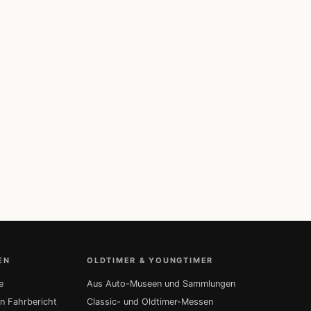
EN
OLDTIMER & YOUNGTIMER
e
Aus Auto-Museen und Sammlungen
in Fahrbericht
Classic- und Oldtimer-Messen