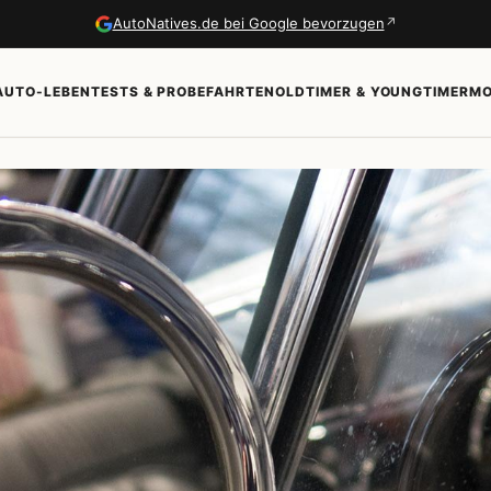
↗
AutoNatives.de bei Google bevorzugen
AUTO-LEBEN
TESTS & PROBEFAHRTEN
OLDTIMER & YOUNGTIMER
MO