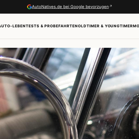
↗
AutoNatives.de bei Google bevorzugen
AUTO-LEBEN
TESTS & PROBEFAHRTEN
OLDTIMER & YOUNGTIMER
MO