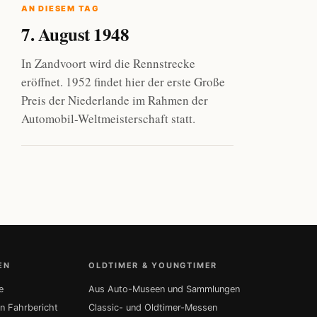
AN DIESEM TAG
7. August 1948
In Zandvoort wird die Rennstrecke
eröffnet. 1952 findet hier der erste Große
Preis der Niederlande im Rahmen der
Automobil-Weltmeisterschaft statt.
EN
OLDTIMER & YOUNGTIMER
e
Aus Auto-Museen und Sammlungen
in Fahrbericht
Classic- und Oldtimer-Messen