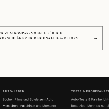
ER ZUM KOMPASSMODELL FÜR DIE
 VORSCHLÄGE ZUR REGIONALLIGA-REFORM
→
AUTO-LEBEN
TESTS & PROBEFAHRT
Bücher, Filme und Spiele zum Auto
Auto-Tests & Fahrbericht
Menschen, Maschinen und Momente
Roadtrips: Mehr als nur e