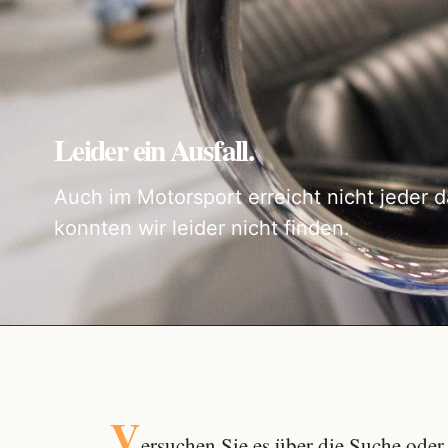
Leider ein Ausfall.
Auch im Motorsport erreicht nicht jeder d
konnten wir leider nicht finden.
V
ersuchen Sie es über die
Suche
oder 