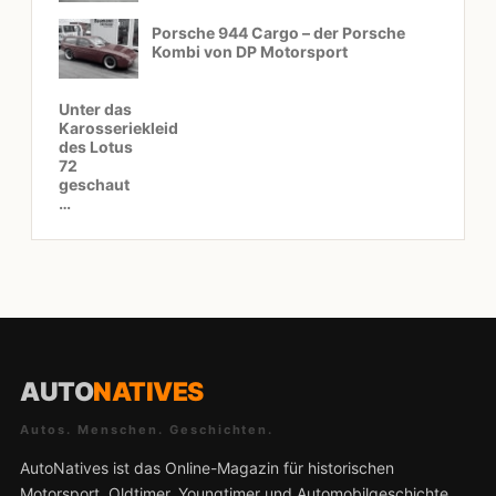
Porsche 944 Cargo – der Porsche
Kombi von DP Motorsport
Unter das
Karosseriekleid
des Lotus
72
geschaut
…
AUTO
NATIVES
Autos. Menschen. Geschichten.
AutoNatives ist das Online-Magazin für historischen
Motorsport, Oldtimer, Youngtimer und Automobilgeschichte.