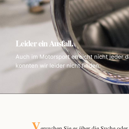
Leider ein Ausfall.
Auch im Motorsport erreicht nicht jeder d
konnten wir leider nicht finden.
V
ersuchen Sie es über die
Suche
oder 