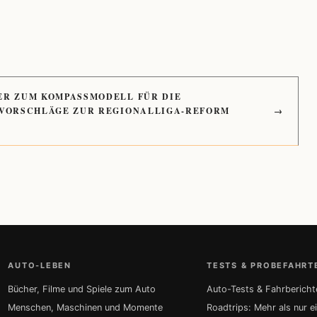
ER ZUM KOMPASSMODELL FÜR DIE
 VORSCHLÄGE ZUR REGIONALLIGA-REFORM
→
AUTO-LEBEN
TESTS & PROBEFAHRT
Bücher, Filme und Spiele zum Auto
Auto-Tests & Fahrbericht
Menschen, Maschinen und Momente
Roadtrips: Mehr als nur e