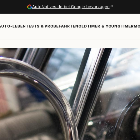
↗
AutoNatives.de bei Google bevorzugen
AUTO-LEBEN
TESTS & PROBEFAHRTEN
OLDTIMER & YOUNGTIMER
MO