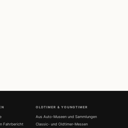
EN
OLDTIMER & YOUNGTIMER
e
Aus Auto-Museen und Sammlungen
in Fahrbericht
Classic- und Oldtimer-Messen