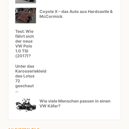
Coyote X – das Auto aus Hardcastle &
McCormick
Test: Wie
fährt sich
der neue
VW Polo
1.0 TSI
(2017)?
Unter das
Karosseriekleid
des Lotus
72
geschaut
…
Wie viele Menschen passen in einen
VW Käfer?