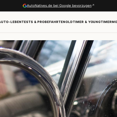
↗
AutoNatives.de bei Google bevorzugen
AUTO-LEBEN
TESTS & PROBEFAHRTEN
OLDTIMER & YOUNGTIMER
MO