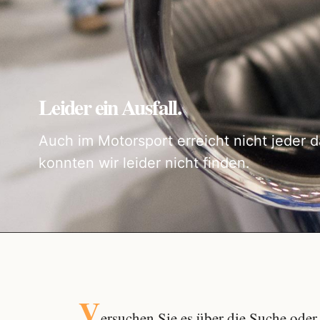
Leider ein Ausfall.
Auch im Motorsport erreicht nicht jeder d
konnten wir leider nicht finden.
V
ersuchen Sie es über die
Suche
oder 