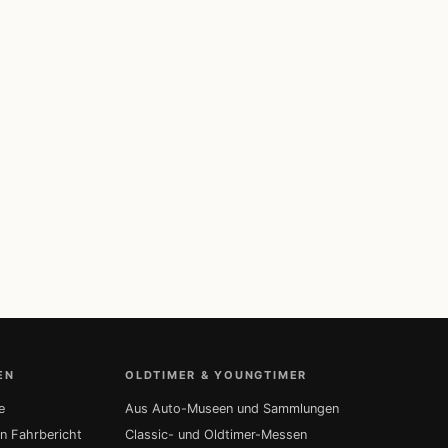
EN
OLDTIMER & YOUNGTIMER
e
Aus Auto-Museen und Sammlungen
in Fahrbericht
Classic- und Oldtimer-Messen