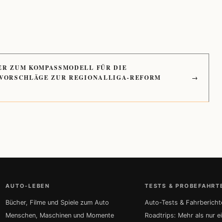
ER ZUM KOMPASSMODELL FÜR DIE
 VORSCHLÄGE ZUR REGIONALLIGA-REFORM
→
AUTO-LEBEN
TESTS & PROBEFAHRT
Bücher, Filme und Spiele zum Auto
Auto-Tests & Fahrbericht
Menschen, Maschinen und Momente
Roadtrips: Mehr als nur e