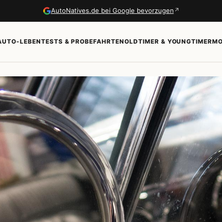
↗
AutoNatives.de bei Google bevorzugen
AUTO-LEBEN
TESTS & PROBEFAHRTEN
OLDTIMER & YOUNGTIMER
MO