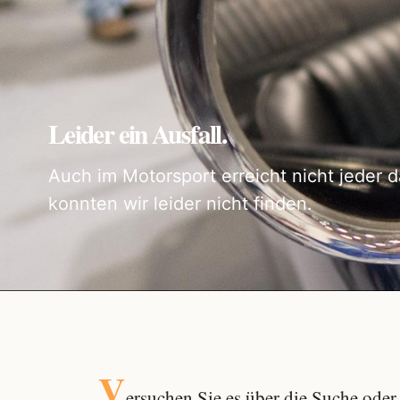
Leider ein Ausfall.
Auch im Motorsport erreicht nicht jeder d
konnten wir leider nicht finden.
V
ersuchen Sie es über die
Suche
oder 