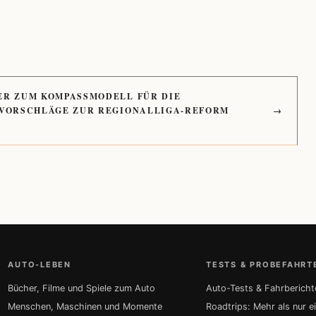
ER ZUM KOMPASSMODELL FÜR DIE
 VORSCHLÄGE ZUR REGIONALLIGA-REFORM
→
AUTO-LEBEN
TESTS & PROBEFAHRT
Bücher, Filme und Spiele zum Auto
Auto-Tests & Fahrbericht
Menschen, Maschinen und Momente
Roadtrips: Mehr als nur e