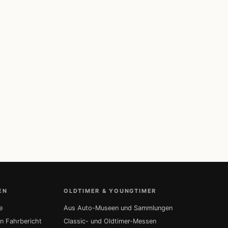
EN
OLDTIMER & YOUNGTIMER
e
Aus Auto-Museen und Sammlungen
in Fahrbericht
Classic- und Oldtimer-Messen