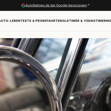
↗
AutoNatives.de bei Google bevorzugen
AUTO-LEBEN
TESTS & PROBEFAHRTEN
OLDTIMER & YOUNGTIMER
MO