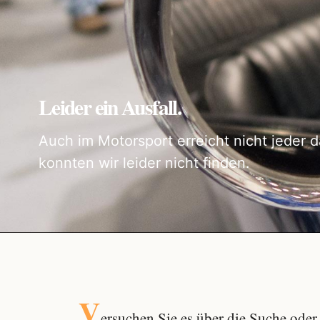
Leider ein Ausfall.
Auch im Motorsport erreicht nicht jeder d
konnten wir leider nicht finden.
V
ersuchen Sie es über die
Suche
oder 