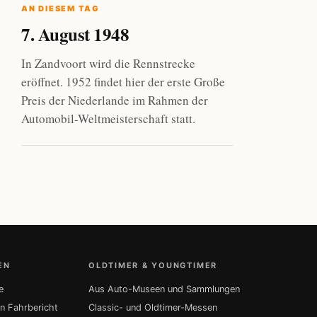
AN DIESEM TAG
7. August 1948
In Zandvoort wird die Rennstrecke
eröffnet. 1952 findet hier der erste Große
Preis der Niederlande im Rahmen der
Automobil-Weltmeisterschaft statt.
EN
OLDTIMER & YOUNGTIMER
e
Aus Auto-Museen und Sammlungen
in Fahrbericht
Classic- und Oldtimer-Messen