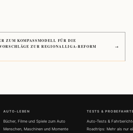
ER ZUM KOMPASSMODELL FÜR DIE
 VORSCHLÄGE ZUR REGIONALLIGA-REFORM
→
AUTO-LEBEN
TESTS & PROBEFAHRT
Bücher, Filme und Spiele zum Auto
Auto-Tests & Fahrbericht
Menschen, Maschinen und Momente
Roadtrips: Mehr als nur e