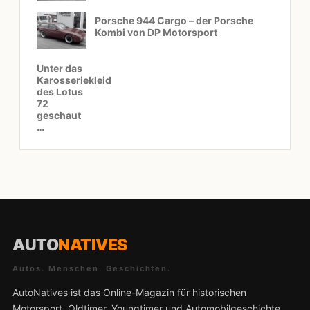
Porsche 944 Cargo – der Porsche
Kombi von DP Motorsport
Unter das
Karosseriekleid
des Lotus
72
geschaut
…
AUTO
NATIVES
Autos. Menschen. Geschichten.
AutoNatives ist das Online-Magazin für historischen
Motorsport, Oldtimer, Youngtimer und Automobilgeschichte.