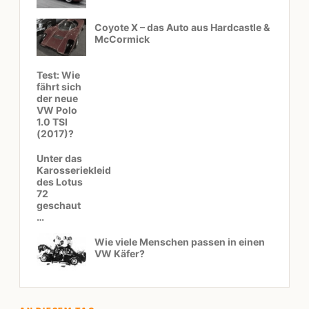
Coyote X – das Auto aus Hardcastle &
McCormick
Test: Wie
fährt sich
der neue
VW Polo
1.0 TSI
(2017)?
Unter das
Karosseriekleid
des Lotus
72
geschaut
…
Wie viele Menschen passen in einen
VW Käfer?